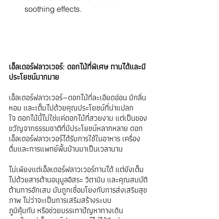
soothing effects.
เอ็ลเดอร์ฟลาวเวอร์: ดอกไม้ที่พิเศษ ทานได้และมี
ประโยชน์มากมาย
เอ็ลเดอร์ฟลาวเวอร์—ดอกไม้ที่ละเอียดอ่อน มีกลิ่น
หอม และเต็มไปด้วยคุณประโยชน์ที่น่าแปลก
ใจ ดอกไม้นี้ไม่ใช่แค่ดอกไม้ที่สวยงาม แต่เป็นของ
ขวัญจากธรรมชาติที่มีประโยชน์หลากหลาย ดอก
เอ็ลเดอร์ฟลาวเวอร์ได้รับการใช้ในอาหาร เครื่อง
ดื่มและการแพทย์พื้นบ้านมาเป็นเวลานาน
ไม่เพียงแต่เอ็ลเดอร์ฟลาวเวอร์ทานได้ แต่ยังเต็ม
ไปด้วยสารต้านอนุมูลอิสระ วิตามิน และคุณสมบัติ
ต้านการอักเสบ มันถูกเชื่อมโยงกับการส่งเสริมสุข
ภาพ ไม่ว่าจะเป็นการเสริมสร้างระบบ
ภูมิคุ้มกัน หรือช่วยบรรเทาปัญหาทางเดิน